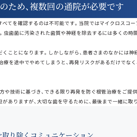
のため、
複数回の通院が必要です
すべてを確認するのは不可能です。当院ではマイクロスコー
。虫歯菌に汚染された歯質や神経を除去するには多くの時
QRコードでLINEの友だちを追加
だくことになります。しかしながら、患者さまのなかには神
LINEアプリの友だちタブを開き、
治療を途中でやめてしまうと、再発リスクがあるだけでなく
画面右上にある友だち追加ボタン＞[QRコード]をタップして、
コードリーダーでスキャンしてください。
友だち追加
方や技術に基づき、できる限り再発を防ぐ根管治療をご提供
LINEに移動する
担がありますが、大切な歯を守るために、最後まで一緒に取
を取り除く
コミュニケーション