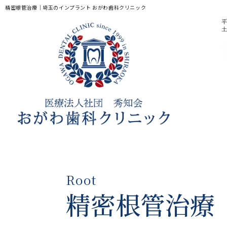
精密根管治療｜埼玉のインプラント おがわ歯科クリニック
平日
土曜
CLINIC CONTENTS
ホーム
アクセス・医院案
はじめての方へ
人材育成・採用
院長・スタッフ紹介
お知らせ
料金表
医院ブログ
Root
精密根管治療