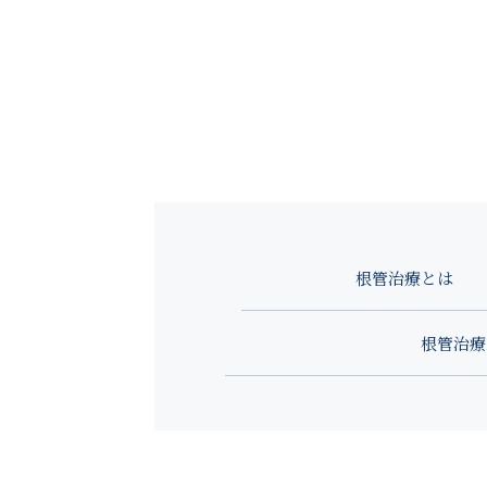
平日 9
診療時間
木曜・
休診日
根管治療とは
根管治療