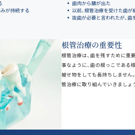
る
歯肉から膿が出た
痛みが持続する
以前、根管治療を受けた歯が
抜歯が必要と言われたが、歯
根管治療の重要性
根管治療は、歯を残すために重
LINE予約では、以下
医院コード
が
事なように、歯の根っこである
必要となりますので必ずお控えください。
被せ物をしても長持ちしません
まず医院コードをコピー
管治療に取り組んでいきましょ
1
d00000362
コピーする
LINE友だち追加
2