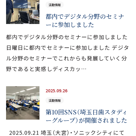
セラミック治療・ホワイトニング
予防処置
活動情報
都内でデジタル分野のセミナ
矯正歯科
一般歯科
ーに参加しました
都内でデジタル分野のセミナーに参加しました
0480-93-7001
日曜日に都内でセミナーに参加しました デジタ
JR宇都宮線「白岡駅」西口徒歩4分・駐車場9台完備
ル分野のセミナーでこれからも発展していく分
保育士常駐の保育室あり（予約制）
野であると実感しディスカッ…
診療時間
平日 9:00〜13:00／14:00〜18:00
2025.09.26
土曜 9:00〜13:00／14:00〜16:00
活動情報
休診日
第10回SNS（埼玉日歯スタディ
木曜・日曜・祝日
ーグループ）が開催されました
2025.09.21 埼玉（大宮）・ソニックシティにて