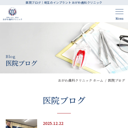
医院ブログ｜埼玉のインプラント おがわ歯科クリニック
CLINIC CONTENTS
Menu
ホーム
アクセス・医院案内
はじめての方へ
人材育成・採用
Blog
院長・スタッフ紹介
お知らせ
医院ブログ
料金表
医院ブログ
おがわ歯科クリニック ホーム
医院ブログ
TREATMENT CONTENTS
医院ブログ
診療案内
歯周病治療
インプラント
精密根管治療
2025.12.22