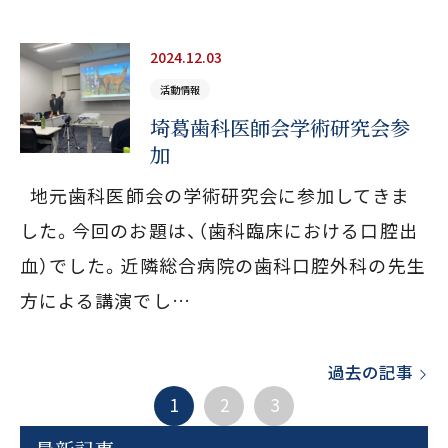
2024.12.03
活動情報
埼葛歯科医師会学術研究会参
加
地元歯科医師会の学術研究会に参加してきま
した。今回のお題は、（歯科臨床における口腔出
血）でした。近隣総合病院の歯科口腔外科の先生
方による講演でし…
過去の記事
LINE予約では、以下
医院コード
が
1
2
3
必要となりますので必ずお控えください。