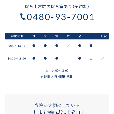
保育士常駐の保育室あり（予約制）
0480-93-7001
診療時間
月
火
水
木
金
土
日・祝
9:00～13:00
●
●
●
／
●
●
／
14:00〜18:00
●
●
●
／
●
△
／
△…14:00～16:00
休診日：木曜・日曜・祝日
当院が大切にしている
人材育成・採用