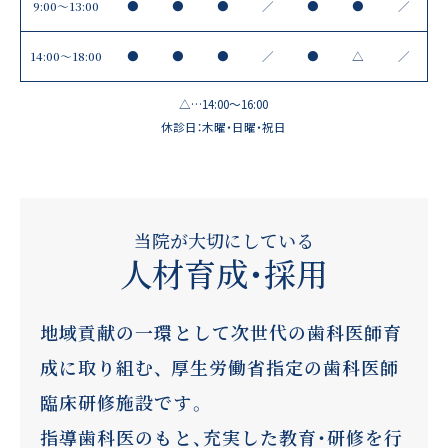
9:00～13:00
●
●
●
／
●
●
／
14:00〜18:00
●
●
●
／
●
△
／
△…14:00～16:00
休診日：木曜・日曜・祝日
当院が大切にしている
人材育成・採用
地域貢献の一環として次世代の歯科医師育
成に取り組む、
厚生労働省指定の歯科医師
臨床研修施設です。
指導歯科医のもと、充実した教育・研修を行