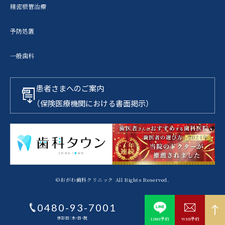
精密根管治療
予防処置
一般歯科
患者さまへのご案内
（保険医療機関における書面掲示）
©おがわ歯科クリニック All Rights Reserved.
0480-93-7001
LINE予約
WEB予約