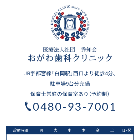
JR宇都宮線「白岡駅」西口より徒歩4分、
駐車場9台分完備
保育士常駐の保育室あり（予約制）
0480-93-7001
診療時間
月
火
水
木
金
土
日・祝