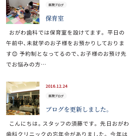
セラミック治療・ホワイトニング
予防処置
医院ブログ
保育室
矯正歯科
一般歯科
おがわ歯科では保育室を設けてます。 平日の
0480-93-7001
午前中、未就学のお子様をお預かりしておりま
す😊 予約制となってるので、お子様のお預け先
JR宇都宮線「白岡駅」西口徒歩4分・駐車場9台完備
でお悩みの方…
保育士常駐の保育室あり（予約制）
診療時間
平日 9:00〜13:00／14:00〜18:00
2016.12.24
土曜 9:00〜13:00／14:00〜16:00
医院ブログ
休診日
ブログを更新しました。
木曜・日曜・祝日
こんにちは。スタッフの須藤です。 先日おがわ
歯科クリニックの忘年会がありました。 今年は