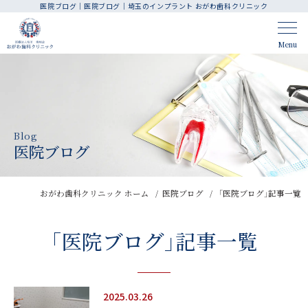
医院ブログ｜医院ブログ｜埼玉のインプラント おがわ歯科クリニック
CLINIC CONTENTS
Menu
ホーム
アクセス・医院案内
はじめての方へ
人材育成・採用
Blog
院長・スタッフ紹介
お知らせ
医院ブログ
料金表
医院ブログ
おがわ歯科クリニック ホーム
医院ブログ
「医院ブログ」記事一覧
TREATMENT CONTENTS
「医院ブログ」記事一覧
診療案内
歯周病治療
インプラント
精密根管治療
2025.03.26