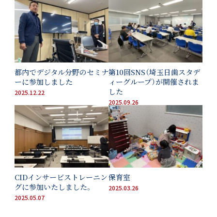
都内でデジタル分野のセミナ
第10回SNS（埼玉日歯スタデ
ーに参加しました
ィーグループ）が開催されま
した
2025.12.22
2025.09.26
LINE予約では、以下
医院コード
が
必要となりますので必ずお控えください。
CIDインサービストレーニン
保育室
まず医院コードをコピー
1
グに参加いたしました。
2025.03.26
2025.05.07