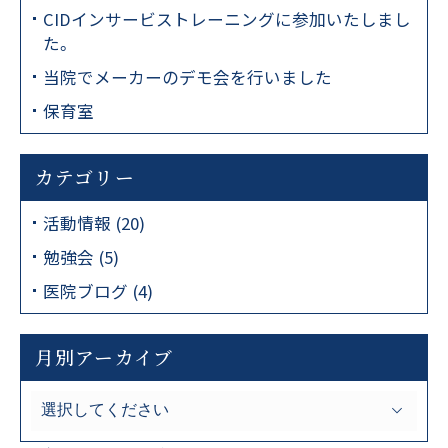
CIDインサービストレーニングに参加いたしまし
た。
当院でメーカーのデモ会を行いました
LINE予約では、以下
医院コード
が
保育室
必要となりますので必ずお控えください。
カテゴリー
まず医院コードをコピー
1
活動情報 (20)
d00000362
勉強会 (5)
医院ブログ (4)
コピーする
LINE友だち追加
2
月別アーカイブ
友だち追加