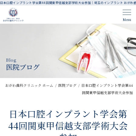
日本口腔インプラント学会第44回関東甲信越支部学術大会参加｜埼玉のインプラント おがわ
CLINIC CONTENTS
Menu
ホーム
アクセス・医院案内
はじめての方へ
人材育成・採用
Blog
院長・スタッフ紹介
お知らせ
医院ブログ
料金表
医院ブログ
おがわ歯科クリニック ホーム
医院ブログ
日本口腔インプラント学会第44
TREATMENT CONTENTS
回関東甲信越支部学術大会参加
診療案内
歯周病治療
日本口腔インプラント学会第
44回関東甲信越支部学術大会
インプラント
精密根管治療