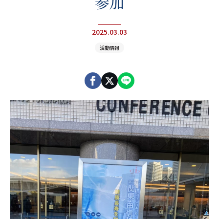
参加
セラミック治療・ホワイトニング
予防処置
矯正歯科
一般歯科
2025.03.03
活動情報
0480-93-7001
JR宇都宮線「白岡駅」西口徒歩4分・駐車場9台完備
保育士常駐の保育室あり（予約制）
診療時間
平日 9:00〜13:00／14:00〜18:00
土曜 9:00〜13:00／14:00〜16:00
休診日
木曜・日曜・祝日