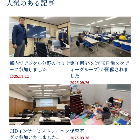
人気のある記事
LINEに移動する
都内でデジタル分野のセミナ
第10回SNS（埼玉日歯スタデ
ーに参加しました
ィーグループ）が開催されま
した
2025.12.22
2025.09.26
CIDインサービストレーニン
保育室
グに参加いたしました。
2025.03.26