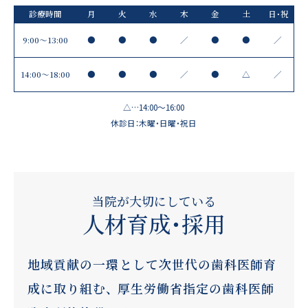
診療時間
月
火
水
木
金
土
日・祝
9:00～13:00
●
●
●
／
●
●
／
14:00〜18:00
●
●
●
／
●
△
／
△…14:00～16:00
休診日：木曜・日曜・祝日
当院が大切にしている
人材育成・採用
地域貢献の一環として次世代の歯科医師育
成に取り組む、
厚生労働省指定の歯科医師