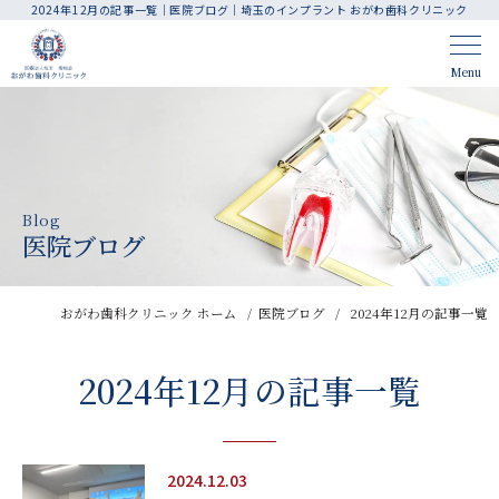
2024年12月の記事一覧｜医院ブログ｜埼玉のインプラント おがわ歯科クリニック
CLINIC CONTENTS
Menu
ホーム
アクセス・医院案内
はじめての方へ
人材育成・採用
Blog
院長・スタッフ紹介
お知らせ
医院ブログ
料金表
医院ブログ
おがわ歯科クリニック ホーム
医院ブログ
2024年12月の記事一覧
TREATMENT CONTENTS
2024年12月の記事一覧
診療案内
歯周病治療
インプラント
精密根管治療
2024.12.03