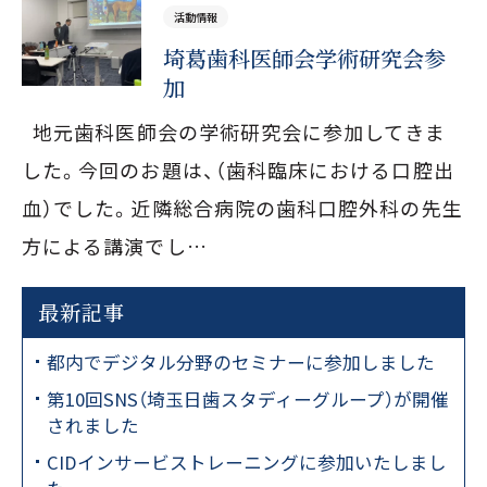
セラミック治療・ホワイトニング
予防処置
活動情報
埼葛歯科医師会学術研究会参
矯正歯科
一般歯科
加
地元歯科医師会の学術研究会に参加してきま
0480-93-7001
した。今回のお題は、（歯科臨床における口腔出
JR宇都宮線「白岡駅」西口徒歩4分・駐車場9台完備
血）でした。近隣総合病院の歯科口腔外科の先生
保育士常駐の保育室あり（予約制）
方による講演でし…
診療時間
平日 9:00〜13:00／14:00〜18:00
最新記事
土曜 9:00〜13:00／14:00〜16:00
都内でデジタル分野のセミナーに参加しました
休診日
第10回SNS（埼玉日歯スタディーグループ）が開催
木曜・日曜・祝日
されました
CIDインサービストレーニングに参加いたしまし