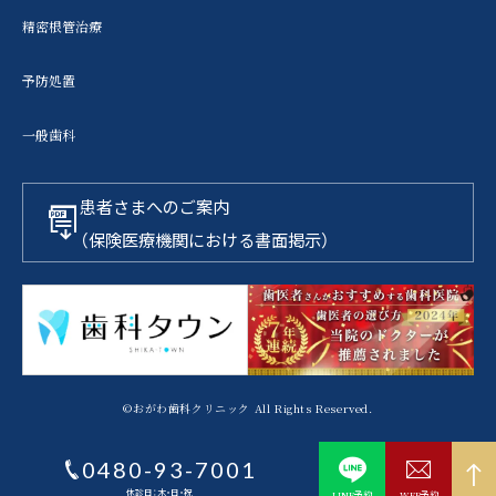
精密根管治療
予防処置
一般歯科
患者さまへのご案内
（保険医療機関における書面掲示）
©おがわ歯科クリニック All Rights Reserved.
0480-93-7001
LINE予約
WEB予約