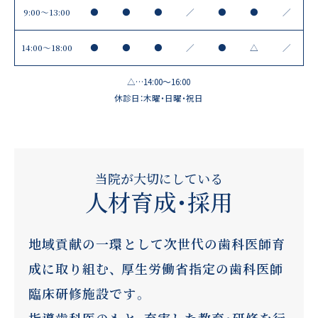
9:00～13:00
●
●
●
／
●
●
／
14:00〜18:00
●
●
●
／
●
△
／
△…14:00～16:00
休診日：木曜・日曜・祝日
当院が大切にしている
人材育成・採用
地域貢献の一環として次世代の歯科医師育
成に取り組む、
厚生労働省指定の歯科医師
臨床研修施設です。
指導歯科医のもと、充実した教育・研修を行