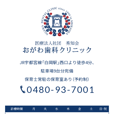
d00000362
コピーする
LINE友だち追加
2
友だち追加
LINEに移動する
JR宇都宮線「白岡駅」西口より徒歩4分、
駐車場9台分完備
保育士常駐の保育室あり（予約制）
0480-93-7001
診療時間
月
火
水
木
金
土
日・祝