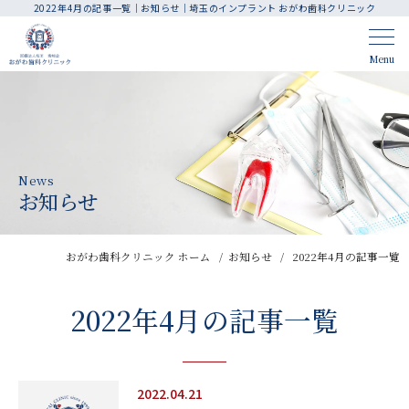
2022年4月の記事一覧｜お知らせ｜埼玉のインプラント おがわ歯科クリニック
CLINIC CONTENTS
Menu
ホーム
アクセス・医院案内
はじめての方へ
人材育成・採用
News
院長・スタッフ紹介
お知らせ
お知らせ
料金表
医院ブログ
おがわ歯科クリニック ホーム
お知らせ
2022年4月の記事一覧
TREATMENT CONTENTS
2022年4月の記事一覧
診療案内
歯周病治療
インプラント
精密根管治療
2022.04.21