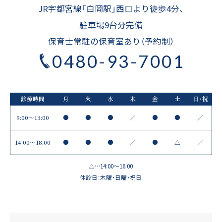
JR宇都宮線「白岡駅」西口より徒歩4分、
駐車場9台分完備
友だち追加
保育士常駐の保育室あり（予約制）
0480-93-7001
LINEに移動する
診療時間
月
火
水
木
金
土
日・祝
9:00～13:00
●
●
●
／
●
●
／
14:00〜18:00
●
●
●
／
●
△
／
△…14:00～16:00
休診日：木曜・日曜・祝日