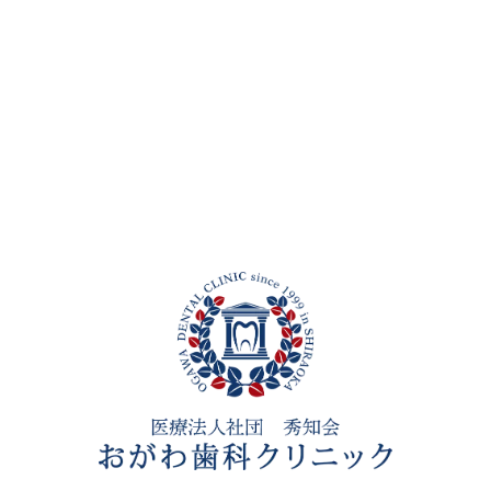
LINE予約では、以下
医院コード
が
必要となりますので必ずお控えください。
まず医院コードをコピー
1
d00000362
コピーする
LINE友だち追加
2