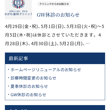
セラミック治療・ホワイトニング
予防処置
クリニックからのお知らせ
GW休診のお知らせ
矯正歯科
一般歯科
4月29日(金・祝)、5月1日(日)、5月3日(火・祝)～5
0480-93-7001
月5日(木・祝)は休診とさせていただきます。 4
月28日(木)、4月30日(土)、5月2日(月)、…
JR宇都宮線「白岡駅」西口徒歩4分・駐車場9台完備
保育士常駐の保育室あり（予約制）
最新記事
診療時間
平日 9:00〜13:00／14:00〜18:00
ホームページリニューアルのお知らせ
土曜 9:00〜13:00／14:00〜16:00
診療時間変更のお知らせ
休診日
夏季休診のお知らせ
木曜・日曜・祝日
GW休診のお知らせ